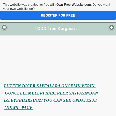
This website was created for free with
Own-Free-Website.com
. Do you want
your own website too?
REGISTER FOR FREE
TCDD Tren Kurgusu - HO Olcek
NEW)
ER
LUTFEN DIGER SAYFALARA ONCELIK VERIN
GÜNCELLEMELERI HABERLER SAYFASINDAN
IZLEYEBILIRSINIZ/ YOU CAN SEE UPDATES AT
"NEWS" PAGE
NG STOCK &LOADS