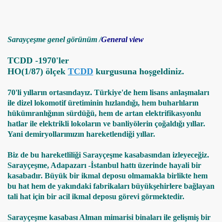
EHICLES
Sarayçeşme genel görünüm /
General view
TCDD -1970'ler
HO(1/87) ölçek
TCDD
kurgusuna hoşgeldiniz.
PHY (ON MODELLING RAILWAYS)
70'li yılların ortasındayız. Türkiye'de hem lisans anlaşmaları
ile dizel lokomotif üretiminin hızlandığı, hem buharlıların
hükümranlığının sürdüğü, hem de artan elektrifikasyonlu
hatlar ile elektrikli lokoların ve banliyölerin çoğaldığı yıllar.
Yani demiryollarımızın hareketlendiği yıllar.
Biz de bu hareketliliği Sarayçeşme kasabasından izleyeceğiz.
Sarayçeşme, Adapazarı -İstanbul hattı üzerinde hayali bir
kasabadır. Büyük bir ikmal deposu olmamakla birlikte hem
bu hat hem de yakındaki fabrikaları büyükşehirlere bağlayan
tali hat için bir acil ikmal deposu görevi görmektedir.
Sarayçeşme kasabası Alman mimarisi binaları ile gelişmiş bir