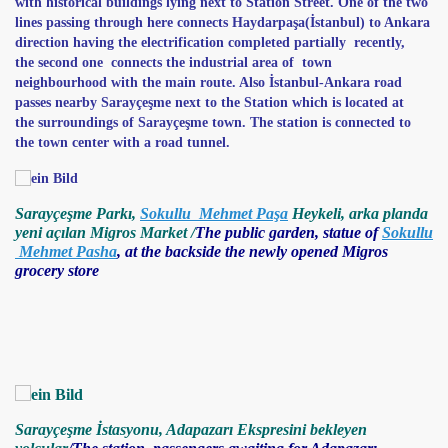
with historical buildings lying next to Station Street. One of the two
lines passing through here connects Haydarpaşa(İstanbul) to Ankara
direction having the electrification completed partially recently,
the second one connects the industrial area of town
neighbourhood with the main route. Also İstanbul-Ankara road
passes nearby Sarayçeşme next to the Station which is located at
the surroundings of Sarayçeşme town. The station is connected to
the town center with a road tunnel.
Sarayçeşme Parkı,
Sokullu Mehmet Paşa
Heykeli, arka planda
yeni açılan Migros Market /
The public garden, statue of
Sokullu
Mehmet Pasha
, at the backside the newly opened Migros
grocery store
Sarayçeşme İstasyonu, Adapazarı Ekspresini bekleyen