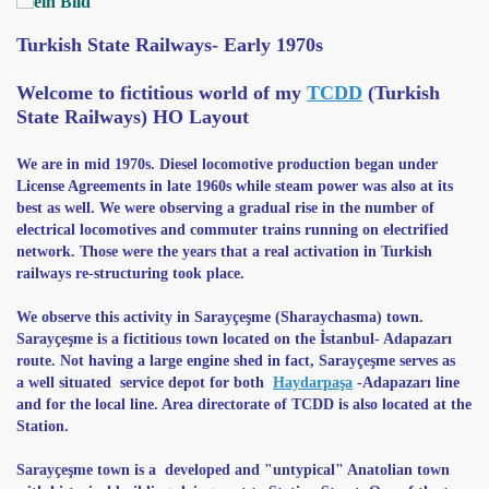
Turkish State Railways- Early 1
970s
Welcome to fictitious world of my
TCDD
(Turkish
State Railways) HO
Layout
We are in mid 1970s. Diesel locomotive production began under
License Agreements in late 1960s while steam power was also at its
best as well. We were observing a gradual rise in the number of
electrical locomotives and commuter trains running on electrified
network. Those were the years that a real activation in Turkish
railways re-structuring took place.
We observe this activity in Sarayçeşme (Sharaychasma) town.
Sarayçeşme is a fictitious town located on the İstanbul- Adapazarı
route. Not having a large engine shed in fact, Sarayçeşme serves as
a well situated service depot
for both
Haydarpaşa
-Adapazarı line
and for the local line. Area directorate of TCDD is also located at
the
Station.
Sarayçeşme town is a developed and "untypical" Anatolian town