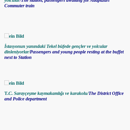
yolcular
/
The station, passengers awaiting for Adapazarı
Commuter train
İstasyonun yanındaki Tekel büfede gençler ve yolcular
dinleniyorlar/
Passengers and young people restin
g
at the buffet
next to Station
T.
C. Sarayçeşme kaymakamlığı ve karakolu/
T
he District Office
and Police department